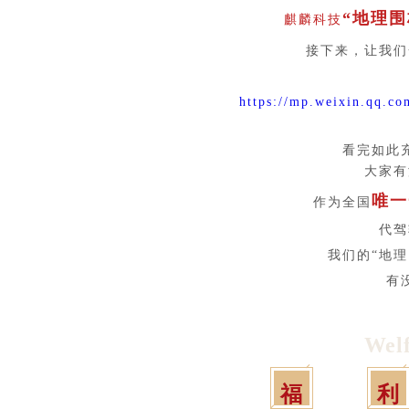
“地理围
麒麟科技
接下来，让我们
https://mp.weixin.qq.
看完如此
大家有
唯一
作为全国
代驾
我们的“地
有
Welf
福
利