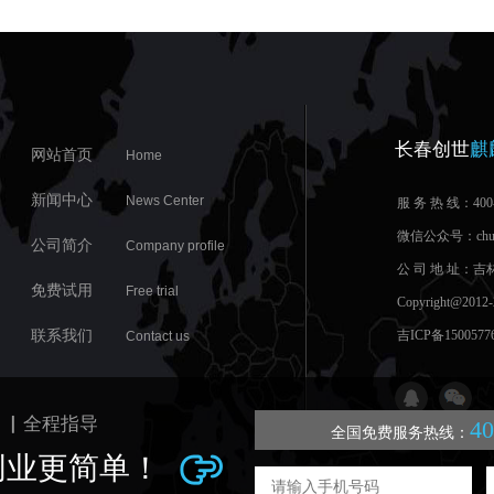
长春创世
麒
网站首页
Home
新闻中心
News Center
服 务 热 线：400-
微信公众号：chuangs
公司简介
Company profile
公 司 地 址：
免费试用
Free trial
Copyright@
联系我们
吉ICP备1500577
Contact us
 ▏全程指导
40
全国免费服务热线：
创业更简单！