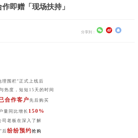
合作即赠「现场扶持」
分享到：
地理围栏”正式上线后
与热度，短短15天的时间
已合作客户
先后购买
150%
户量同比增长
公司老板在深入了解
纷纷预约
”后
抢购