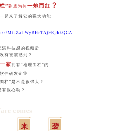
？
栏”
一炮而红
到底
为何
一起来了解它的强大功能
com/s/MiuZaTWyBHrTAj9RpbkQCA
充满科技感的视频后
没有被震撼到？
一家
拥有“地理围栏”的
软件研发企业
理围栏”是不是很强大？
没有很心动？
are comes
来
袭